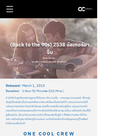
(Back to the 90s) 2538 อัลเทอร์มา
จีบ
Directed by:
สุรวุฒิ ตุงคะรักษ์, ชัยอนันต์ สร้อยจำปา
Released:
March 1, 2015
Duration:
1 Hour 51 Minutes (111 Mins.)
ปี 2558 ในยุคที่ทุกอย่างดูรวดเร็วไปหมด ก้อง (เนตั้น – แดนอรุณ รามณรงค์) เด็กหนุ่ม
วัยรุ่นที่มีเฟซบุ๊กเป็นบ้านหลังที่สอง มีสมาร์ทโฟนเป็นปัจจัยที่ห้า เขามองว่าความรักก็
เหมือนการเล่นไลน์ รักแล้วไม่ต้องรอ ส่งสติ๊กเกอร์เดี๋ยวเดียวรู้เรื่อง แน่นอนว่าเขาไม่
เคยเข้าใจความรักของพ่อแม่ที่กว่าจะรักกันได้ต้องใช้เวลาขนาดไหน แต่ไม่ทันไร ก้องก็ได้
รู้เรื่องสมใจ เมื่อเขาไปเจอเพจเจอร์เก่ากึ๊กของพ่อที่อยู่ดี ๆ ก็มีข้อความส่งมาให้โทร
กลับ แต่บังเอิญสมาร์ทโฟนคู่ใจแบตหมด เขาจึงไม่รอช้าควักเหรียญหยอดตู้โทรศัพท์
โทรไปเบอร์นั้นทันที!
ONE COOL CREW