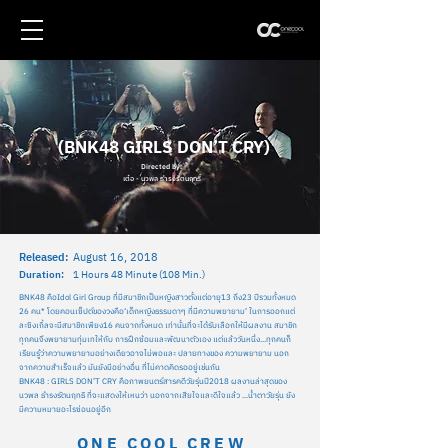
(BNK48 GIRLS DON’T CRY)
Directed by:
เต๋อ - นวพล ธำรงรัตนฤทธิ์
Released:
August 16, 2018
Duration:
1 Hours 48 Minute (108 Min.)
BNK48 คือIdol Girl Group ที่มีสมาชิกเป็นหญิงสาวตั้งแต่อายุ13 ถึง23 ปีรวมทั้งหมด
26 คน* โดยคอนเซ็ปต์ของวงคือ‘เด็กหญิงธรรมดาๆ ที่มีความพยายาม’ ในการออกแต่
ละซิงเกิ้ลจะมีสมาชิกเพียง16 คนจากทั้งหมด เท่านั้นที่จะได้รับเลือกให้มีผลงาน สมาชิก
ทุกคนจึงพยายามทุ่มเทให้กับ การฝึกซ้อมและพัฒนาตัวเอง แต่แล้ววันหนึ่ง...ทุกคนก็
เรียนรู้ว่าความพยายามอย่างเดียวอาจไม่พอและ ปลายทางของ ความพยายาม นอก
จากความสําเร็จแล้ว มันยังมีอย่างอื่น ที่ไม่คาดคิดรออยู่เช่นกัน
BNK48 : GIRLS DON’T CRY คือภาพยนตร์สารคดีวัยรุ่นปี2018 ผลงานล่าสุดของ
นวพล ธํารงรัตนฤทธิ ที่จะแสดงให้เหนว่า นอกจากเสียใจและดีใจแล้ว ...น้ำตาวัยรุ่น ยัง
มีความหมายอะไรซ่อนอยู่อีก
ONE COOL CREW