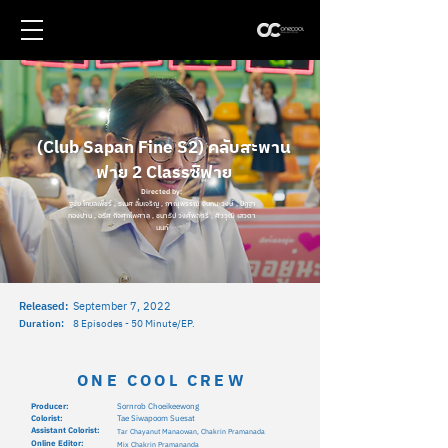
(Club Sapan Fine S2) คลับสะพาน
ฟาย 2 Classซิฟาย
Directed by:
ฐชัย โกมลเพ็ชร์ , ธเนศ ลิ้มเจริญ , ภาณุพรรณ จันทนะวงษ์ , ปัฏฐา
ทองปาน , อธิศ กิจศุภไพศาล , ชนาธิป วงศ์พลตรี , ศิววุฒิ เสวตา
นนท์
Released:
September 7, 2022
Duration:
8 Episodes - 50 Minute/EP.
ONE COOL CREW
Producer:
Sornrob Choeikeewong
Colorist:
Tae Siwapoom Suesat
Assistant Colorist:
Tar Chayanut Manaowan, Chakrin Pramanada
Online Editor:
Mix Chakrin Pramananda