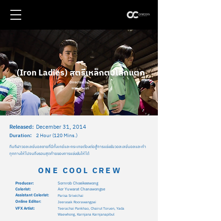
(Iron Ladies) สตรีเหล็กตบโลกแตก
Directed by:
พชร์ อานนท์
Released:
December 31, 2014
Duration:
2 Hour (120 Mins.)
ทีมกีฬาวอลเลย์บอลชายที่มีทั้งเกย์และกระเทยต้องต่อสู้การแข่งขันวอลเลย์บอลและทำ
ทุกทางให้ไปจนถึงรอบสุดท้ายของการแข่งขันให้ได้
ONE COOL CREW
Producer:
Sornrob Choeikeewong
Colorist:
Aor Yuwarat Chanawongse
Assistant Colorist:
Parisa Sriwichai
Online Editor:
Jeerasak Roorawangpai
VFX Artist:
Teerachai Pankhao, Chairut Toruen, Yada
Waewhong, Karnjana Karnjanapibul