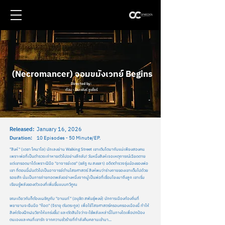
(Necromancer) จอมขมังเวทย์ Begins
Directed by:
ต้อม - ปิยะพันธ์ ชูเพ็ชร์
Released:
January 16, 2026
Duration:
10 Episodes - 50 Minute/EP.
"สิงห์" (เดชา โคนาโล) นักเลงย่าน Walking Street เขาเติบโตมากับแม่เพียงสองคน
เพราะพ่อที่เป็นตำรวจเก่าหายตัวไปอย่างลึกลับ! วันหนึ่งสิงห์เจอเหตุการณ์เฉียดตาย
แต่เขารอดมาได้เพราะฝีมือ "อาจารย์เดช" (ชลัฏ ณ สงขลา) อดีตตำรวจรุ่นน้องของพ่อ
เขา ที่ตอนนี้ผันตัวไปเป็นอาจารย์ด้านไสยศาสตร์ สิงห์พบว่าร่างกายของเขาเต็มไปด้วย
รอยสัก นั่นเป็นการถ่ายทอดพลังอย่างหนึ่งจากผู้เป็นพ่อที่เชื่อมโยงมาถึงลูก เขาเริ่ม
เรียนรู้พลังของตัวเองที่เพิ่มขึ้นแบบทวีคูณ
ขณะเดียวกันก็ต้องเผชิญกับ "อานนท์" (อนุชิต สพันธุ์พงษ์) นักการเมืองท้องถิ่นที่
พยายามจะยืมมือ "ก๊อด" (จิรายุ ตันตระกูล) เพื่อใช้ไสยศาสตร์ครอบครองเมืองนี้ ทำให้
สิงห์ต้องฝึกฝนวิชาให้แกร่งขึ้น! และตัดสินใจว่าจะใช้พลังเหล่านี้ในทางใดเพื่อปกป้อง
ตนเองและคนที่เขารัก จากความชั่วร้ายที่กำลังคืบคลานเข้ามา...