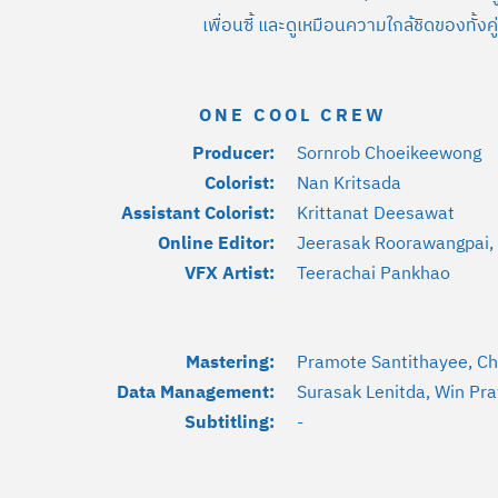
เพื่อนซี้ และดูเหมือนความใกล้ชิดของทั้งคู่
ONE COOL CREW
Producer:
Sornrob Choeikeewong
Colorist:
Nan Kritsada
Assistant Colorist:
Krittanat Deesawat
Online Editor:
Jeerasak Roorawangpai
VFX Artist:
Teerachai Pankhao
Mastering:
Pramote Santithayee, C
Data Management:
Surasak Lenitda, Win Pr
Subtitling:
-