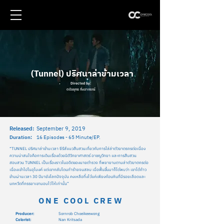
(Tunnel) ปริศนาล่าข้ามเวลา
Directed by:
ตรัยยุทธ กิ่งอาภรณ์
Released:
September 9, 2019
Duration:
16 Episodes - 65 Minute/EP.
“TUNNEL ปริศนาล่าข้ามเวลา ซีรีส์แนวสืบสวนเกี่ยวกับการไล่ล่าตัวฆาตรกรต่อเนื่อง
ความน่าสนใจคือการเดินเรื่องด้วยนิติวิทยาศาสตร์ อาชญวิทยา และการสืบสวน
สอบสวน TUNNEL เป็นเรื่องราวในอดีตของนายตำรวจ ที่พยายามตามล่าตัวฆาตกรต่อ
เนื่องเข้าไปในอุโมงค์ แต่เขากลับโดนทำร้ายจนสลบ เมื่อฟื้นขึ้นมาก็ได้พบว่า เขาได้ก้าว
ข้ามผ่านเวลา 30 ปีมายังโลกปัจจุบัน คงเหลือทิ้งไว้แค่เพียงก้อนหินที่มีรอยเลือดและ
นกหวีดที่ภรรยาเขามอบไว้ให้เท่านั้น”
ONE COOL CREW
Producer:
Sornrob Choeikeewong
Colorist:
Nan Kritsada