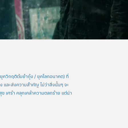
ุควิกฤติต้มยำกุ้ง / ยุคโลกอนาคต) ที่
ึง และส่งความสำคัญ ไม่ว่าสิ่งนั้นๆ จะ
งสุข เศร้า คลุกเคล้าความตลกร้าย แต่น่า