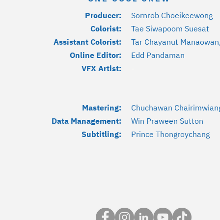
Producer:
Sornrob Choeikeewong
Colorist:
Tae Siwapoom Suesat
Assistant Colorist:
Tar Chayanut Manaowan,
Online Editor:
Edd Pandaman
VFX Artist:
-
Mastering:
Chuchawan Chairimwian
Data Management:
Win Praween Sutton
Subtitling:
Prince Thongroychang