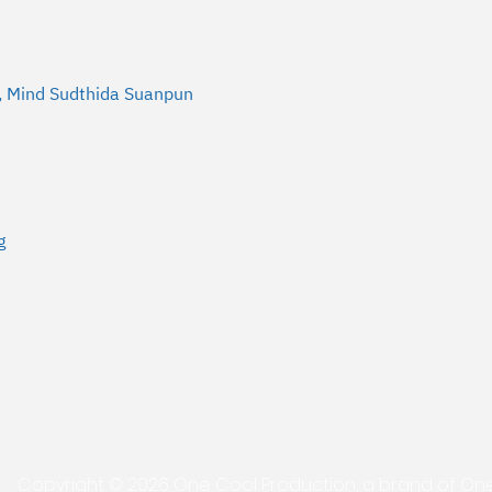
 Mind Sudthida Suanpun
g
Copyright © 2026 One Cool Production, a brand of One 