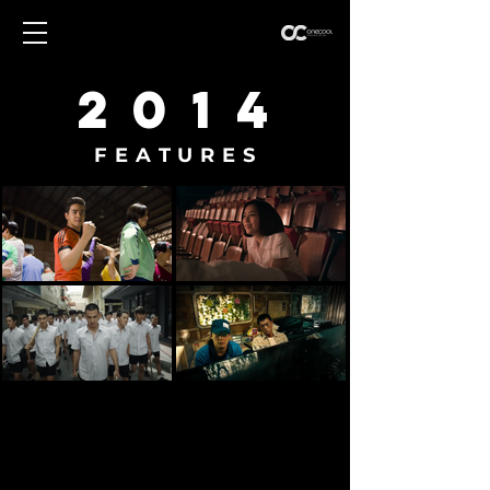
2 0 1 4
F E A T U R E S